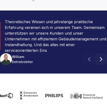
Theoretisches Wissen und jahrelange praktische
Erfahrung vereinen sich in unserem Team. Gemeinsam
unterstützen wir unsere Kunden und unser
Unternehmen mit effizientem Gebäudemanagement und
Instandhaltung. Und das alles mit einer
serviceorientierten Eins
Robbert
Barry
Teamleiter PULSE-Spezialisten
Manager PULSE CORE
William
Anne
Roderik
Betriebsleiter
PULSE-Berater
Geschäftsentwicklung