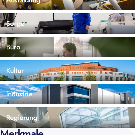
Sorge
Büro
Kultur
Industrie
Regierung
Merkmale