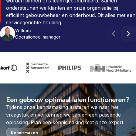
worden binnen ons team gecombineerd. Samen
ondersteunen we klanten en onze organisatie bij
efficiënt gebouwbeheer en onderhoud. Dit alles met een
servicegerichte houding.
William
Anne
Barry
Operationeel manager
PULSE Consultant
Manager PULSE CORE
Robbert
Roderik
Teamleider PULSE Specialisten
Business Development
Een gebouw optimaal laten functioneren?
Tijdens onze kennismaking luisteren we naar het
vraagstuk en verkennen we samen een passende
oplossing. Plan een kennismaking met onze expert.
Kennismaken