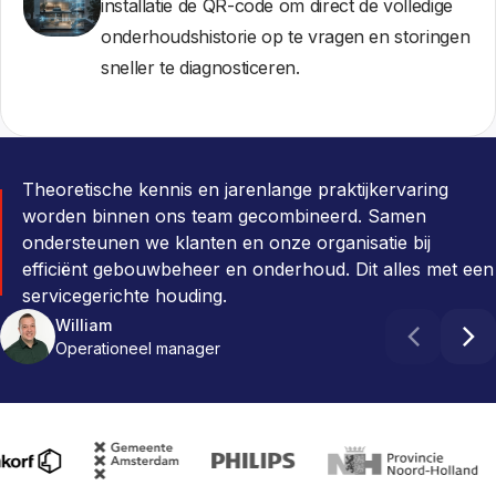
installatie de QR-code om direct de volledige
onderhoudshistorie op te vragen en storingen
sneller te diagnosticeren.
Theoretische kennis en jarenlange praktijkervaring
worden binnen ons team gecombineerd. Samen
ondersteunen we klanten en onze organisatie bij
efficiënt gebouwbeheer en onderhoud. Dit alles met een
servicegerichte houding.
William
Anne
Barry
Operationeel manager
PULSE Consultant
Manager PULSE CORE
Robbert
Roderik
Teamleider PULSE Specialisten
Business Development