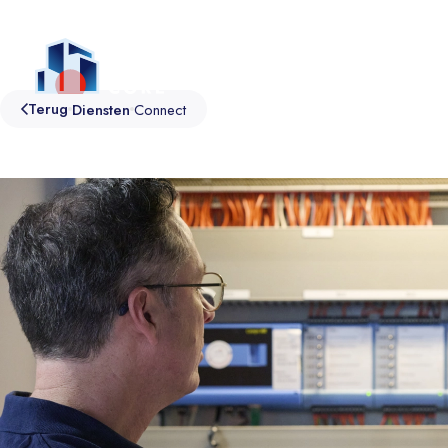
Platform
Diensten
Voor wie
Over ons
C
Terug
Diensten
Connect
Platform
Diensten
Sectoren
Sustainability
Connect
Onderwijs
Comfort
Consultancy
Zorg
Workspace
Building Operations
Kantoor
Asset Monitoring
Empowering SPIE
Cultuur
Operation Support
Support
Industrie
Overheid