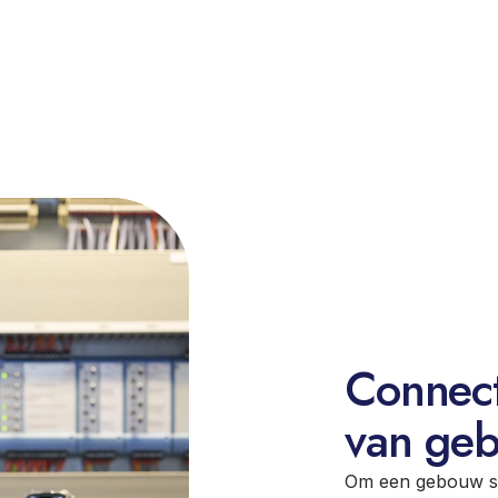
ases
Inspiratie
Functies
Facility manager
Vastgoedmanager
Energieconsultant
Connect:
van ge
Om een gebouw sl