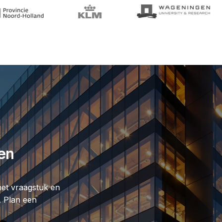
en
het vraagstuk en
 Plan een