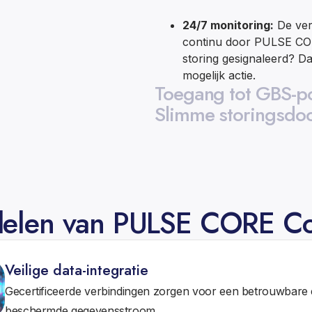
24/7 monitoring:
De ver
continu door PULSE CO
storing gesignaleerd? 
mogelijk actie.
Toegang tot GBS-po
Slimme storingsdo
delen van PULSE CORE Co
Veilige data-integratie
Gecertificeerde verbindingen zorgen voor een betrouwbare
beschermde gegevensstroom.