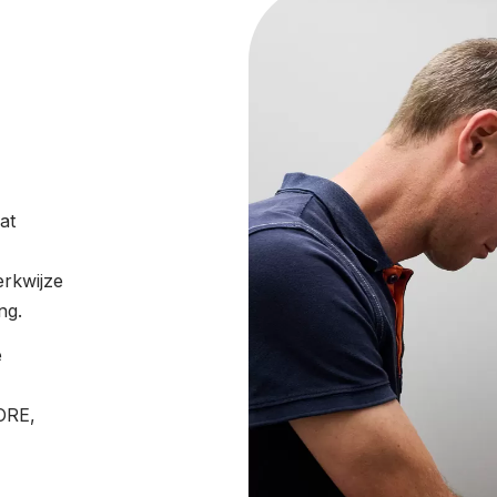
at
erkwijze
ing.
e
CORE,