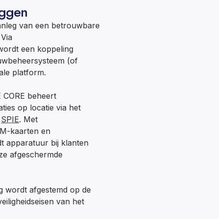
eggen
aanleg van een betrouwbare
 Via
 wordt een koppeling
ouwbeheersysteem (of
ale platform.
 CORE beheert
aties op locatie via het
n
SPIE
. Met
IM-kaarten en
 apparatuur bij klanten
nze afgeschermde
g wordt afgestemd op de
eiligheidseisen van het