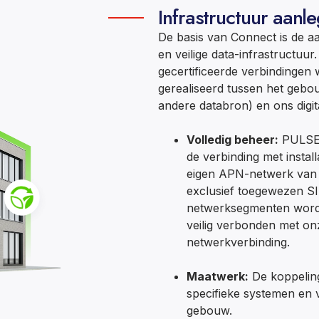
Infrastructuur aanl
De basis van Connect is de 
en veilige data-infrastructuur.
gecertificeerde verbindingen
gerealiseerd tussen het geb
andere databron) en ons digit
Volledig beheer:
PULSE
de verbinding met install
eigen APN-netwerk va
exclusief toegewezen S
netwerksegmenten wordt
veilig verbonden met o
netwerkverbinding.
Maatwerk:
De koppelin
specifieke systemen en v
gebouw.