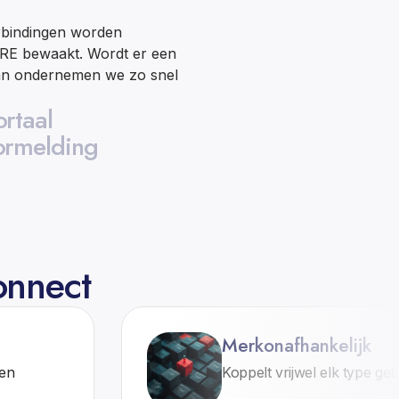
bindingen worden
RE bewaakt. Wordt er een
Dan ondernemen we zo snel
rtaal
ormelding
nnect
Merkonafhankelijk
 en
Koppelt vrijwel elk type g