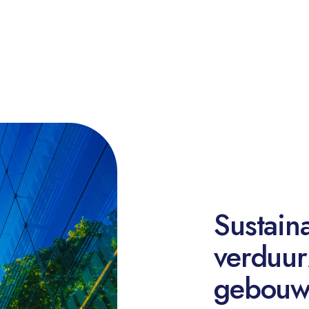
ases
Inspiratie
Functies
Facility manager
Vastgoedmanager
Energieconsultant
Sustain
verduur
gebouw