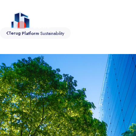
Platform
Diensten
Voor wie
Over ons
C
Terug
Platform
Sustainability
Platform
Diensten
Sectoren
Sustainability
Connect
Onderwijs
Comfort
Consultancy
Zorg
Workspace
Building Operations
Kantoor
Asset Monitoring
Empowering SPIE
Cultuur
Operation Support
Support
Industrie
Overheid