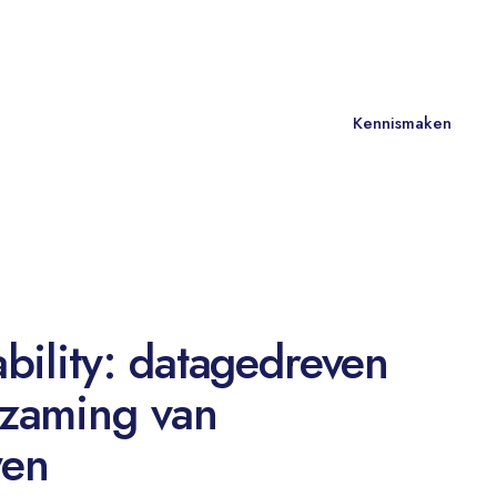
NL
Contact
Kennismaken
ability: datagedreven
zaming van
en