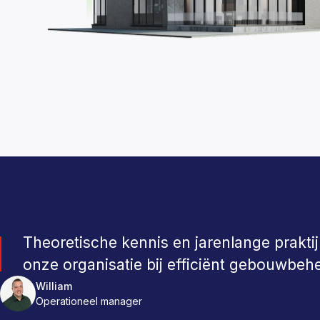
Theoretische kennis en jarenlange prak
onze organisatie bij efficiënt gebouwbeh
William
Anne
Barry
Operationeel manager
PULSE Consultant
Manager PULSE CORE
Robbert
Roderik