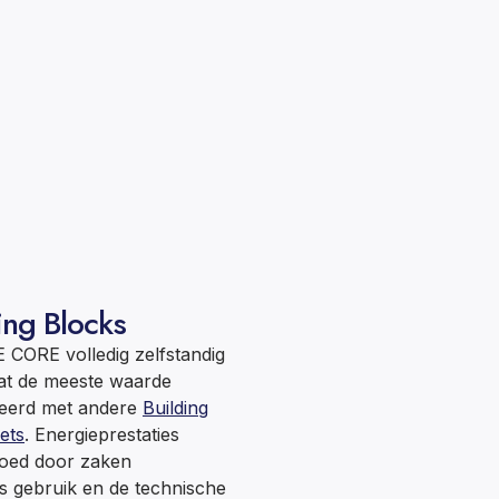
ing Blocks
E CORE volledig zelfstandig
taat de meeste waarde
eerd met andere
Building
ets
. Energieprestaties
loed door zaken
ks gebruik en de technische