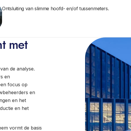
Ontsluiting van slimme hoofd- en/of tussenmeters.
t met
g van de analyse.
rs en
 een focus op
uwbeheerders en
ingen en het
ductie en het
eem vormt de basis