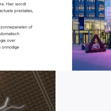
re. Hier wordt
ctuele prestaties,
n zonnepanelen of
utomatisch
egie over
en onnodige