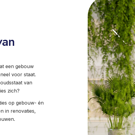
van
 wat een gebouw
neel voor staat.
houdsstaat van
ies zich?
aties op gebouw- én
n in renovaties,
bouwen.