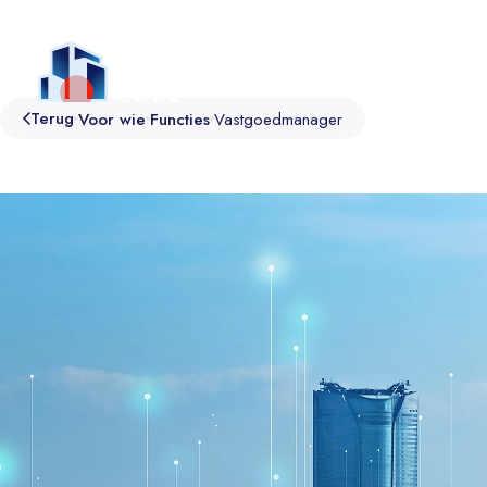
Platform
Diensten
Voor wie
Over ons
C
Terug
Voor wie
Functies
Vastgoedmanager
Platform
Diensten
Sectoren
Sustainability
Connect
Onderwijs
Comfort
Consultancy
Zorg
Workspace
Building Operations
Kantoor
Asset Monitoring
Empowering SPIE
Cultuur
Operation Support
Support
Industrie
Overheid