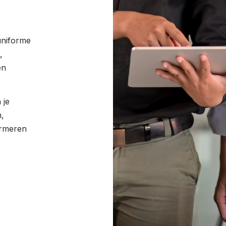
uniforme
,
én
 je
n,
formeren