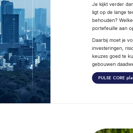
Je kijkt verder d
ligt op de lange t
behouden? Welke i
portefeuille aan o
Daarbij moet je 
investeringen, ris
keuzes goed te ku
gebouwen daadwer
PULSE CORE pla