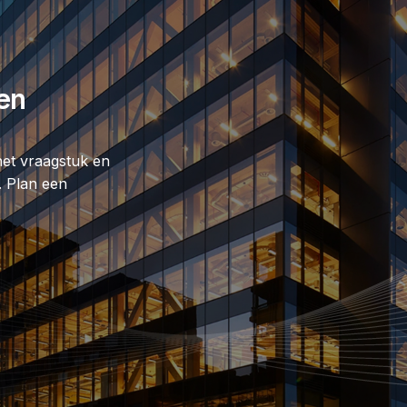
en
het vraagstuk en
 Plan een