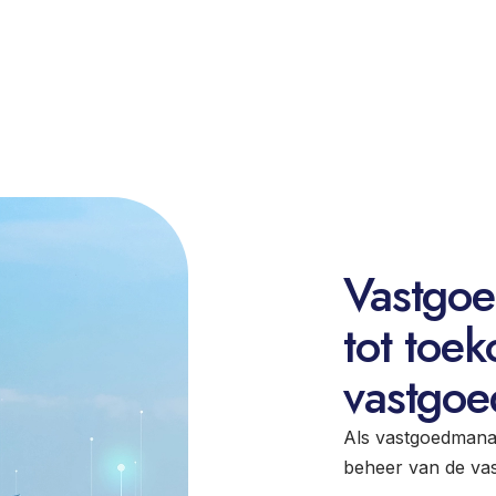
ases
Inspiratie
Functies
Facility manager
Vastgoedmanager
Energieconsultant
Vastgoe
tot toe
vastgo
Als vastgoedmanag
beheer van de vast